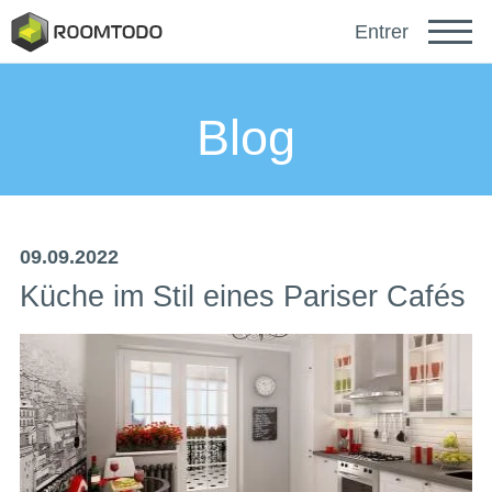
Français
Entrer
Español
Blog
Português
09.09.2022
Küche im Stil eines Pariser Cafés
sich anmelden mit
Ein Link zur Passwortwiederherstellung wurde an
oder
Ihre E-Mail-Adresse gesendet.
Danke für die Registrierung