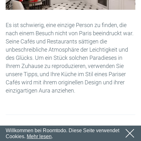
Email
OK
Wir werden in Kürze eine E-Mail mit einem
Passwort
Bestätigungslink senden.
Bitte folgen Sie dem Link in der E-Mail, um Ihr Konto zu
Es ist schwierig, eine einzige Person zu finden, die
OK
aktivieren
nach einem Besuch nicht von Paris beeindruckt war.
Anmeldung
Passwort erinnern
Seine Cafés und Restaurants sättigen die
OK
unbeschreibliche Atmosphäre der Leichtigkeit und
des Glücks. Um ein Stück solchen Paradieses in
Ihrem Zuhause zu reproduzieren, verwenden Sie
unsere Tipps, und Ihre Küche im Stil eines Pariser
Cafés wird mit ihrem originellen Design und ihrer
einzigartigen Aura anziehen.
Willkommen bei Roomtodo. Diese Seite verwendet
02.09.2022
Cookies.
Mehr lesen
.