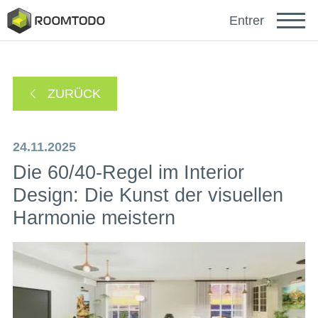
Français
Entrer
Español
ZURÜCK
Português
24.11.2025
Die 60/40-Regel im Interior
Design: Die Kunst der visuellen
Harmonie meistern
sich anmelden mit
Ein Link zur Passwortwiederherstellung wurde an
oder
Ihre E-Mail-Adresse gesendet.
Danke für die Registrierung