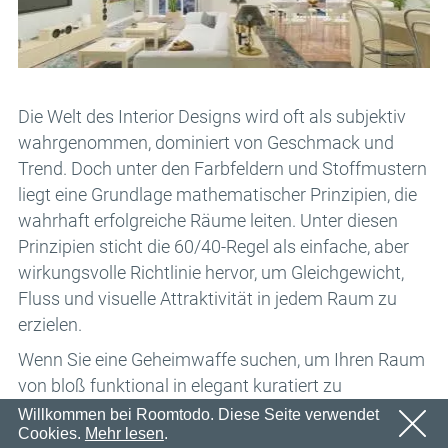
Email
OK
Wir werden in Kürze eine E-Mail mit einem
Passwort
Bestätigungslink senden.
Bitte folgen Sie dem Link in der E-Mail, um Ihr Konto zu
OK
aktivieren
Die Welt des Interior Designs wird oft als subjektiv
Anmeldung
Passwort erinnern
OK
wahrgenommen, dominiert von Geschmack und
Trend. Doch unter den Farbfeldern und Stoffmustern
liegt eine Grundlage mathematischer Prinzipien, die
wahrhaft erfolgreiche Räume leiten. Unter diesen
Prinzipien sticht die 60/40-Regel als einfache, aber
wirkungsvolle Richtlinie hervor, um Gleichgewicht,
Fluss und visuelle Attraktivität in jedem Raum zu
erzielen.
Wenn Sie eine Geheimwaffe suchen, um Ihren Raum
von bloß funktional in elegant kuratiert zu
verwandeln, ist diese Regel – eine leicht zugängliche
Willkommen bei Roomtodo. Diese Seite verwendet
Cookies.
Mehr lesen
.
Annäherung an den verehrten Goldenen Schnitt –