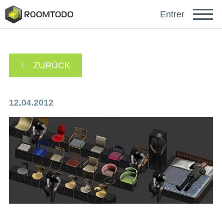
Français
Entrer
Español
ZURÜCK
Português
12.04.2012
sich anmelden mit
Ein Link zur Passwortwiederherstellung wurde an
oder
Ihre E-Mail-Adresse gesendet.
Danke für die Registrierung