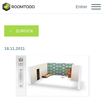
Français
Entrer
Español
ZURÜCK
Português
18.11.2011
sich anmelden mit
Ein Link zur Passwortwiederherstellung wurde an
oder
Ihre E-Mail-Adresse gesendet.
Danke für die Registrierung