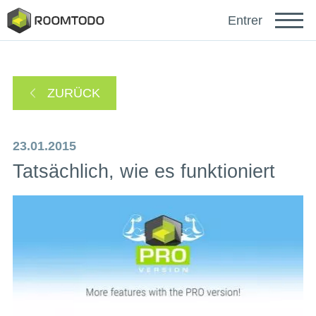
Français
Entrer
Español
ZURÜCK
Português
23.01.2015
Tatsächlich, wie es funktioniert
sich anmelden mit
Ein Link zur Passwortwiederherstellung wurde an
oder
Ihre E-Mail-Adresse gesendet.
Danke für die Registrierung