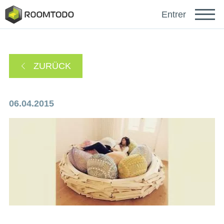
English
Entrer
Français
ZURÜCK
Español
06.04.2015
Português
sich anmelden mit
Ein Link zur Passwortwiederherstellung wurde an
oder
Ihre E-Mail-Adresse gesendet.
Danke für die Registrierung