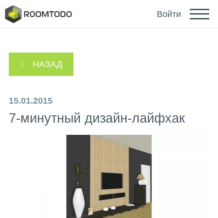
Deutsch
Войти
Español
НАЗАД
Português
15.01.2015
7-минутный дизайн-лайфхак
Зайти с помощью
Ссылка для восстановления пароля отправлена
или
на ваш email.
Спасибо за регистрацию