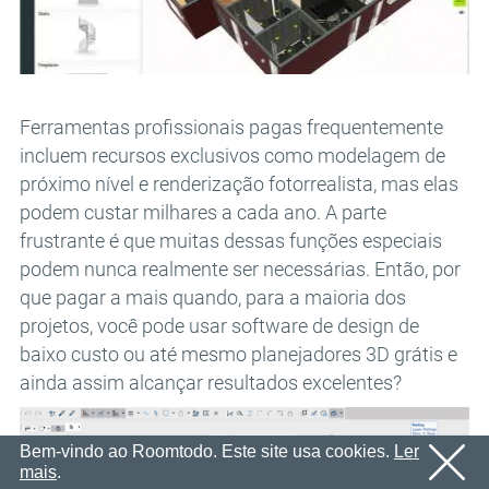
E-mail
OK
Enviaremos um e-mail com um link de confirmação em
Senha
breve.
Por favor, siga o link no e-mail para ativar sua conta
OK
Ferramentas profissionais pagas frequentemente
OK
Cadastro
Lembrar senha
incluem recursos exclusivos como modelagem de
próximo nível e renderização fotorrealista, mas elas
podem custar milhares a cada ano. A parte
frustrante é que muitas dessas funções especiais
podem nunca realmente ser necessárias. Então, por
que pagar a mais quando, para a maioria dos
projetos, você pode usar software de design de
baixo custo ou até mesmo planejadores 3D grátis e
ainda assim alcançar resultados excelentes?
Bem-vindo ao Roomtodo. Este site usa cookies.
Ler
mais
.