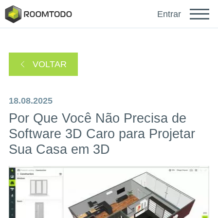
Français
Entrar
Deutsch
VOLTAR
Español
18.08.2025
Por Que Você Não Precisa de
Software 3D Caro para Projetar
Sua Casa em 3D
Faça login para obter ajuda
Um link de recuperação de senha foi enviado para
ou
seu e-mail.
Obrigado por se registrar